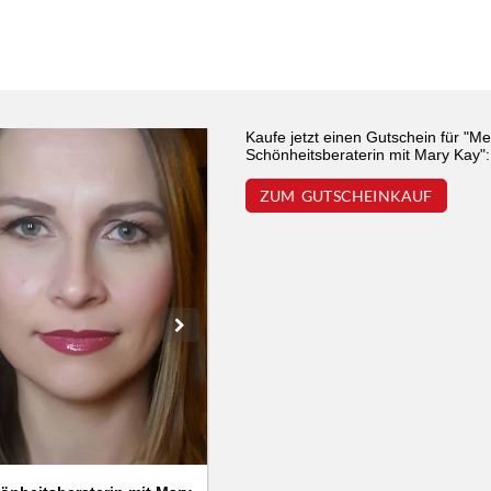
We use cookies
Kaufe jetzt einen Gutschein für "Me
Schönheitsberaterin mit Mary Kay":
We use cookies and other technologies on our website. Some of these are
ZUM GUTSCHEINKAUF
essential, while others help us to improve this website and your
experience. Personal data can be processed (e.g. IP addresses), e.g. B. for
personalized ads and content or ad and content measurement. You can
find more information about the use of your data in our
data protection
declaration. You can revoke or adjust your selection at any time under
Settings.
Only essential
Accept all
Settings