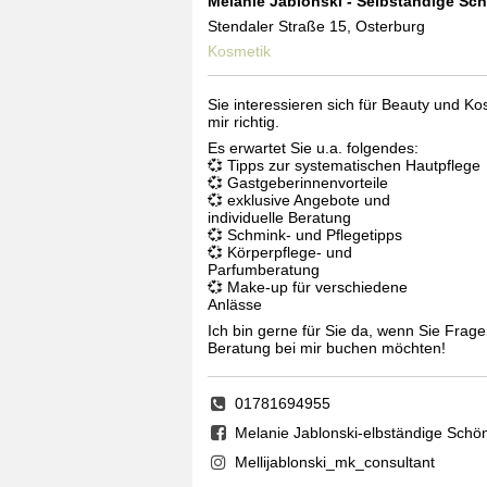
Melanie Jablonski - Selbständige Sch
Stendaler Straße 15, Osterburg
Kosmetik
Sie interessieren sich für Beauty und Ko
mir richtig.
Es erwartet Sie u.a. folgendes:
💞 Tipps zur systematischen Hautpflege
💞 Gastgeberinnenvorteile
💞 exklusive Angebote und
individuelle Beratung
💞 Schmink- und Pflegetipps
💞 Körperpflege- und
Parfumberatung
💞 Make-up für verschiedene
Anlässe
Ich bin gerne für Sie da, wenn Sie Frag
Beratung bei mir buchen möchten!
01781694955
Melanie Jablonski-elbständige Schön
Mellijablonski_mk_consultant